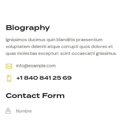
Biography
Ignissimos ducimus quin blandiitis praesentium
voluptatem deleniti atque corrupti quos dolores et
quas molestias excepturi. scint occaecatti gnissimus.
info@example.com
E-
+1 840 841 25 69
m
Ph
ail:
on
Contact Form
e: